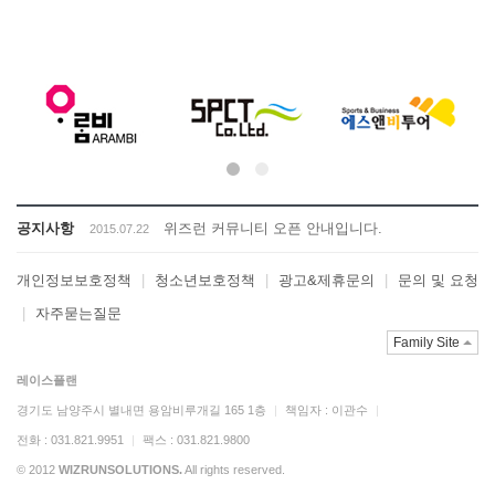
공지사항
위즈런 커뮤니티 오픈 안내입니다.
2015.07.22
개인정보보호정책
|
청소년보호정책
|
광고&제휴문의
|
문의 및 요청
|
자주묻는질문
Family Site
레이스플랜
경기도 남양주시 별내면 용암비루개길 165 1층
|
책임자 : 이관수
|
전화 : 031.821.9951
|
팩스 : 031.821.9800
© 2012
WIZRUNSOLUTIONS.
All rights reserved.