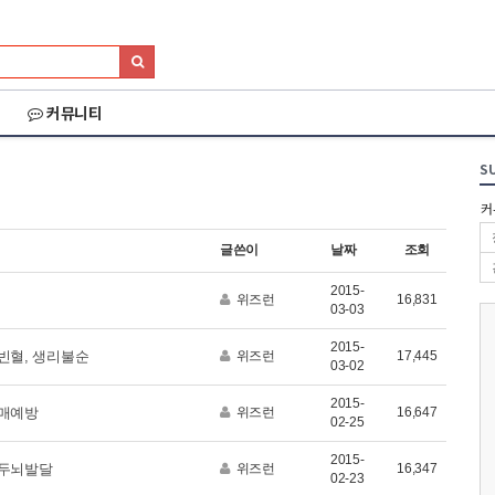
커뮤니티
S
커
글쓴이
날짜
조회
2015-
위즈런
16,831
03-03
2015-
 빈혈, 생리불순
위즈런
17,445
03-02
2015-
치매예방
위즈런
16,647
02-25
2015-
026 세나 설악그란폰
2026 화천DMZ랠리
2026 양양 YRUN
 두뇌발달
위즈런
16,347
02-23