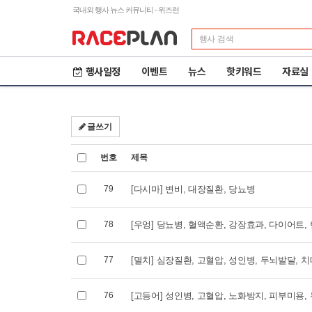
국내외 행사 뉴스 커뮤니티 - 위즈런
행사일정
이벤트
뉴스
핫키워드
자료실
글쓰기
번호
제목
79
[다시마] 변비, 대장질환, 당뇨병
78
[우엉] 당뇨병, 혈액순환, 강장효과, 다이어트,
77
[멸치] 심장질환, 고혈압, 성인병, 두뇌발달, 
제23회 철원DMZ 국제
2
76
[고등어] 성인병, 고혈압, 노화방지, 피부미용,
평화마라톤
도