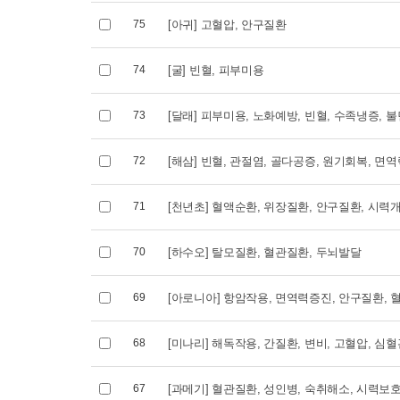
2026.09.05 (토)
2026.06.2
75
[아귀] 고혈압, 안구질환
74
[굴] 빈혈, 피부미용
73
[달래] 피부미용, 노화예방, 빈혈, 수족냉증, 
72
[해삼] 빈혈, 관절염, 골다공증, 원기회복, 면
71
[천년초] 혈액순환, 위장질환, 안구질환, 시력
70
[하수오] 탈모질환, 혈관질환, 두뇌발달
69
[아로니아] 항암작용, 면역력증진, 안구질환, 
68
[미나리] 해독작용, 간질환, 변비, 고혈압, 심
67
[과메기] 혈관질환, 성인병, 숙취해소, 시력보