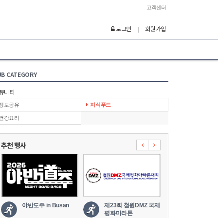
고객센터
로그인
회원가입
|
UB CATEGORY
뮤니티
정보공유
지식푸드
건강요리
추천 행사
야반도주 in Busan
제23회 철원DMZ 국제
2026 세나
평화마라톤
도