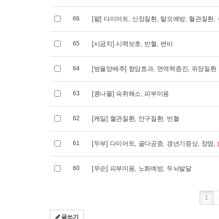
66
[팥] 다이어트, 신장질환, 탈모예방, 혈관질환,
65
[시금치] 시력보호, 빈혈, 변비
64
[방울양배추] 항암효과, 면역력증진, 위장질환
63
[콩나물] 숙취해소, 피부미용
62
[케일] 혈관질환, 안구질환, 빈혈
61
[두부] 다이어트, 골다공증, 갱년기증상, 장염,
60
[무순] 피부미용, 노화예방, 두뇌발달
1
글쓰기