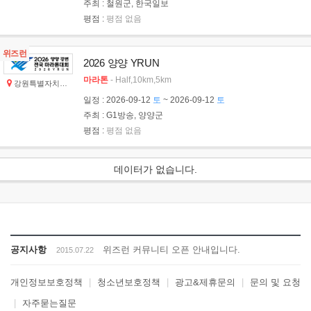
주최
: 철원군, 한국일보
평점
:
평점 없음
위즈런
2026 양양 YRUN
마라톤
- Half,10km,5km
강원특별자치도 양양군
일정
: 2026-09-12
토
~ 2026-09-12
토
주최
: G1방송, 양양군
평점
:
평점 없음
데이터가 없습니다.
공지사항
위즈런 커뮤니티 오픈 안내입니다.
2015.07.22
개인정보보호정책
|
청소년보호정책
|
광고&제휴문의
|
문의 및 요청
|
자주묻는질문