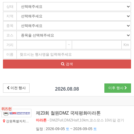
상태
지역
종목
코스
거리
~
Km
이름
검색
이전 행사
이후 행사
2026.08.08
위즈런
제23회 철원DMZ 국제평화마라톤
마라톤
- DMZFull,DMZHalf,10km,코스모스 10리길 걷기
강원특별자치도 철원군
일정
: 2026-09-05
토
~ 2026-09-05
토