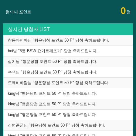
0
현재 내 포인트
점
실시간 당첨자 LIST
창동마피아님 "행운당첨 포인트 50 P" 당첨 축하드립니다.
boi님 "5등 BSW 요거트제조기" 당첨 축하드립니다.
삼기님 "행운당첨 포인트 50 P" 당첨 축하드립니다.
수색님 "행운당첨 포인트 50 P" 당첨 축하드립니다.
도깨비바람님 "행운당첨 포인트 50 P" 당첨 축하드립니다.
king님 "행운당첨 포인트 50 P" 당첨 축하드립니다.
king님 "행운당첨 포인트 50 P" 당첨 축하드립니다.
king님 "행운당첨 포인트 50 P" 당첨 축하드립니다.
김범준군님 "행운당첨 포인트 50 P" 당첨 축하드립니다.
king님 "행운당첨 포인트 50 P" 당첨 축하드립니다.