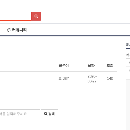
커뮤니티
S
커
글쓴이
날짜
조회
2026-
JSY
143
03-27
검색
026 세나 설악그란폰
2026 화천DMZ랠리
2026 양양 YRUN