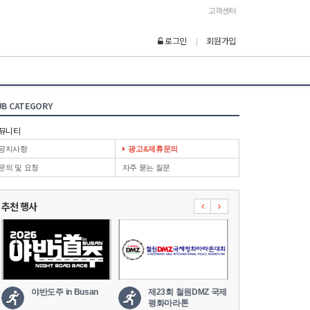
고객센터
로그인
회원가입
|
UB CATEGORY
뮤니티
공지사항
광고&제휴문의
문의 및 요청
자주 묻는 질문
추천 행사
야반도주 in Busan
제23회 철원DMZ 국제
2026 세나
평화마라톤
도