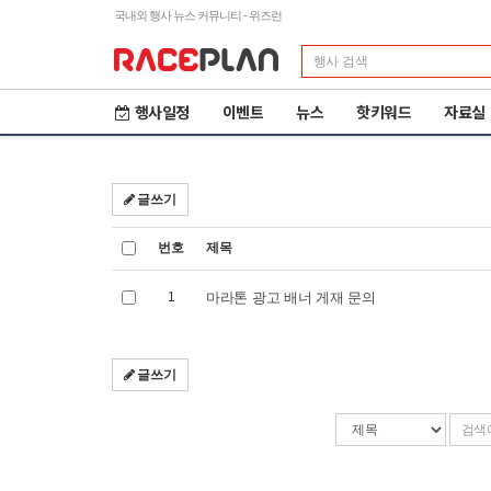
국내외 행사 뉴스 커뮤니티 - 위즈런
행사일정
이벤트
뉴스
핫키워드
자료실
글쓰기
번호
제목
1
마라톤 광고 배너 게재 문의
글쓰기
검
검
색
색
조
어
제23회 철원DMZ 국제
2
평화마라톤
도
건
입