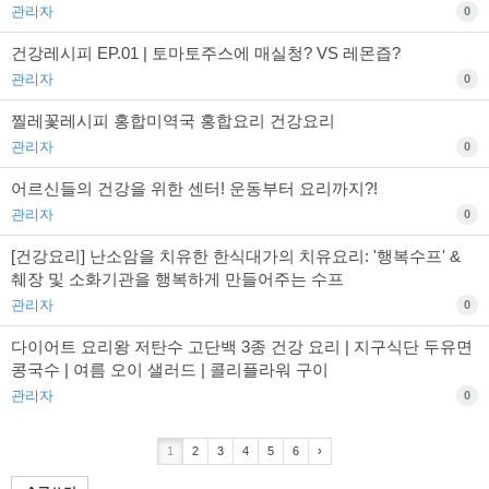
관리자
0
건강레시피 EP.01 | 토마토주스에 매실청? VS 레몬즙?
관리자
0
찔레꽃레시피 홍합미역국 홍합요리 건강요리
관리자
0
어르신들의 건강을 위한 센터! 운동부터 요리까지?!
관리자
0
[건강요리] 난소암을 치유한 한식대가의 치유요리: '행복수프' &
췌장 및 소화기관을 행복하게 만들어주는 수프
관리자
0
다이어트 요리왕 저탄수 고단백 3종 건강 요리 | 지구식단 두유면
콩국수 | 여름 오이 샐러드 | 콜리플라워 구이
관리자
0
1
2
3
4
5
6
›