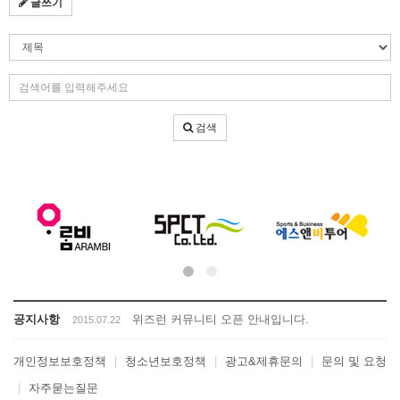
글쓰기
검
색
조
검
건
색
어
검색
입
력
공지사항
위즈런 커뮤니티 오픈 안내입니다.
2015.07.22
개인정보보호정책
|
청소년보호정책
|
광고&제휴문의
|
문의 및 요청
|
자주묻는질문