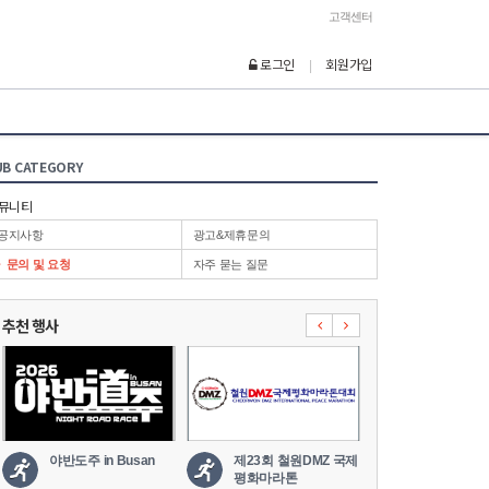
고객센터
로그인
회원가입
|
UB CATEGORY
뮤니티
공지사항
광고&제휴문의
문의 및 요청
자주 묻는 질문
추천 행사
야반도주 in Busan
제23회 철원DMZ 국제
2026 세나
평화마라톤
도