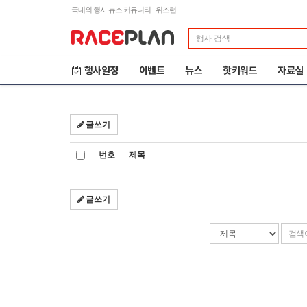
국내외 행사 뉴스 커뮤니티 - 위즈런
행사일정
이벤트
뉴스
핫키워드
자료실
글쓰기
번호
제목
글쓰기
검
검
색
색
조
어
건
입
력
제23회 철원DMZ 국제
2
평화마라톤
도