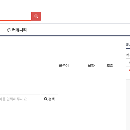
커뮤니티
S
커
글쓴이
날짜
조회
검색
026 세나 설악그란폰
2026 화천DMZ랠리
2026 양양 YRUN