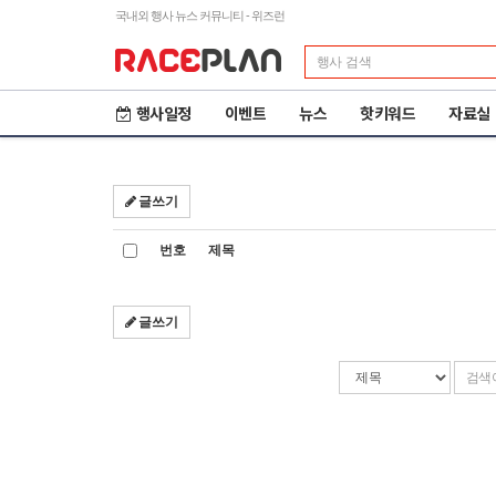
국내외 행사 뉴스 커뮤니티 - 위즈런
행사일정
이벤트
뉴스
핫키워드
자료실
글쓰기
번호
제목
글쓰기
검
검
색
색
조
어
건
입
력