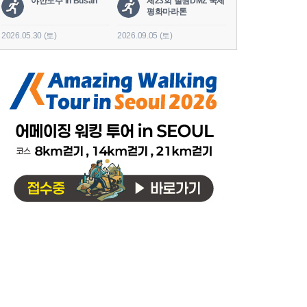
야반도주 in Busan
제23회 철원DMZ 국제
2026 세나
평화마라톤
도
2026.05.30 (토)
2026.09.05 (토)
2026.06.20 (토)