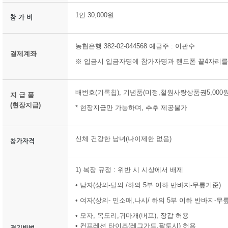
1인 30,000원
참 가 비
농협은행 382-02-044568 예금주 : 이관수
결제계좌
※ 입금시 입금자명에 참가자명과 핸드폰 끝4자리를 
배번호(기록칩), 기념품(미정,철원사랑상품권5,00
지 급 품
(현장지급)
* 현장지급만 가능하며, 추후 제공불가
신체 건강한 남녀(나이제한 없음)
참가자격
1) 복장 규정 : 위반 시 시상에서 배제
• 남자(상의-탈의 /하의 5부 이하 반바지-무릎기준)
• 여자(상의- 민소매,나시/ 하의 5부 이하 반바지-무
• 모자, 목도리,귀마개(버프), 장갑 허용
• 컨프레션 타이즈(레그가드,팔토시) 허용