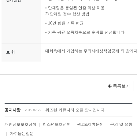
경기방법
• 단체팀은 통일된 연출 의상 허용
2) 단체팀 점수 합산 방법
• 10인 팀원 기록 평균
• 기록 평균 오름차순으로 순위를 선정합니다
대회측에서 가입하는 주최사배상책임공제 외 참가자
보 험
목록보기
공지사항
위즈런 커뮤니티 오픈 안내입니다.
2015.07.22
개인정보보호정책
|
청소년보호정책
|
광고&제휴문의
|
문의 및 요청
|
자주묻는질문