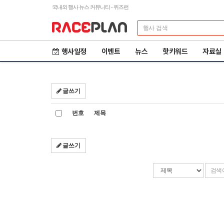
국내외 행사 뉴스 커뮤니티 - 위즈런
행사일정
이벤트
뉴스
핫키워드
자료실
글쓰기
번호
제목
글쓰기
검
검
색
색
조
어
건
입
력