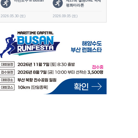
야반도주 in Busan
제23회 철원DMZ 국제
2026 세나
평화마라톤
도
2026.05.30 (토)
2026.09.05 (토)
2026.06.20 (토)