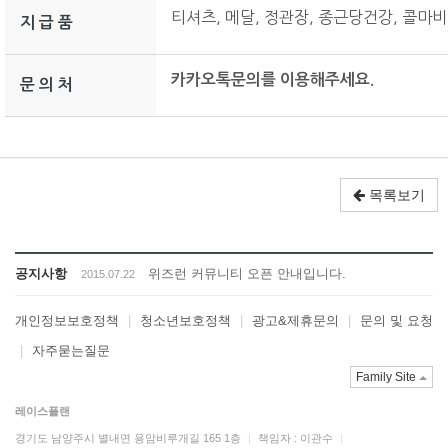
티셔츠, 메달, 정관장, 종근당건강, 콜마
지 급 품
카카오톡문의를 이용해주세요.
문 의 처
목록보기
공지사항
위즈런 커뮤니티 오픈 안내입니다.
2015.07.22
개인정보보호정책
|
청소년보호정책
|
광고&제휴문의
|
문의 및 요청
|
자주묻는질문
Family Site
레이스플랜
경기도 남양주시 별내면 용암비루개길 165 1층
|
책임자 : 이관수
|