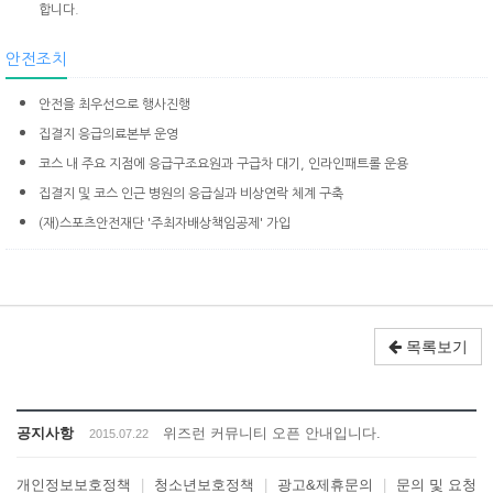
합니다
.
안전조치
안전을 최우선으로 행사진행
집결지 응급의료본부 운영
코스 내 주요 지점에 응급구조요원과 구급차 대기, 인라인패트롤 운용
집결지 및 코스 인근 병원의 응급실과 비상연락 체계 구축
(재)스포츠안전재단 '주최자배상책임공제' 가입
목록보기
공지사항
위즈런 커뮤니티 오픈 안내입니다.
2015.07.22
개인정보보호정책
|
청소년보호정책
|
광고&제휴문의
|
문의 및 요청