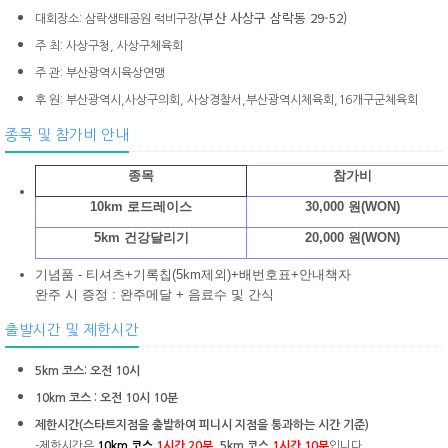
부산 사상구 삼락동 29-52)
대회장소: 삼락생태공원 럭비구장(
주 최: 사상구청, 사상구체육회
주 관: 부산광역시육상연맹
후 원: 부산광역시,사상구의회, 사상경찰서,부산광역시체육회,16개구군체육회
종목 및 참가비 안내
종목
참가비
10km 로드레이스
30,000 원(WON)
5km 건강달리기
20,000 원(WON)
기념품 - 티셔츠+기록칩(5km제외)+배번호표+안내책자
완주 시 증정 : 완주메달 + 음료수 및 간식
출발시간 및 제한시간
5km 코스: 오전
10시
10km 코스 : 오전 10시 10분
제한시간(스타트지점을 출발하여 피니시 지점을 통과하는 시간 기준)
-제한시간은
10km 코스
1시간 20분
,
5km 코스
1시간 10분
입니다.